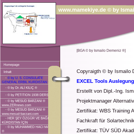
www.mamekiye.de © by Ismai
[BGA © by Ismailo Demeniz ®]
Homepage
Copyraigth © by Ismailo
Inhalt
-
© by U. S. CONSULATE
EXCEL Tools Auslegung
GENERAL ERBIL KURDISTAN ®
-
© by Dr. ALİ KILIÇ ®
Erstellt von Dipl.-Ing. Ism
-
© by PETITION 1938 DERSIM ®
Projektmanager Alternati
-
© by MESUD BARZANI ®
www.ZERnews.com
-
© by MESUD BARZANI ®
Zertifikat: WBS Training 
www.mesud-barzani.com
- HER ŞEY ÖZGÜR VE BAĞIMSIZ
Fachkraft für Solartechni
KÜRDİSTAN İÇİN
-
© by MUHAMMED HACI MAHMUD
Zertifikat: TÜV SÜD Akad
®