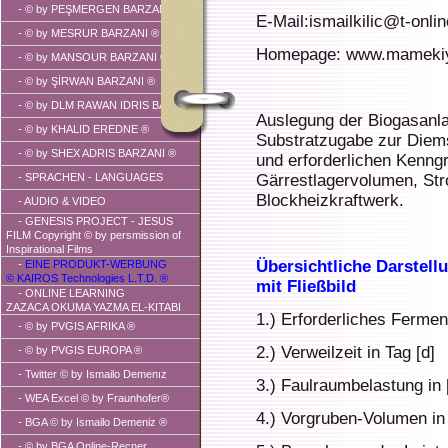
-
© by PEŞMERGEN BARZANI ®
E-Mail:ismailkilic@t-onli
-
© by MESRUR BARZANI ®
Homepage: www.mameki
-
© by MANSOUR BARZANI ®
-
© by ŞİRWAN BARZANI ®
-
© by DLM RAWAN IDRIS BARZANI
Auslegung der Biogasanla
-
© by KHALID EREDNE ®
Substratzugabe zur Diem
-
© by SHEX ADRIS BARZANI ®
und erforderlichen Kenn
- SPRACHEN - LANGUAGES
Gärrestlagervolumen, S
Blockheizkraftwerk.
-
AUDIO & VIDEO
- GENESIS PROJECT - JESUS
FILM Copyright © by persmission of
Inspirational Films
Übersichtliche Darstel
-
EINE PRODUKT-WERBUNG
© KAIROS Technologies L.T.D. ®
mit Fließbild
- ONLINE LEARNING
ZAZACA OKUMA YAZMA EL-KITABI
1.) Erforderliches Ferme
-
© by PVGIS AFRIKA ®
2.) Verweilzeit in Tag [d]
-
© by PVGIS EUROPA ®
-
Twitter © by Ismailo Demenız
3.) Faulraumbelastung in [
- WEA Excel © by Fraunhofer®
4.) Vorgruben-Volumen in
- BGA © by Ismailo Demeniz ®
-
© by BGA Online-Recner