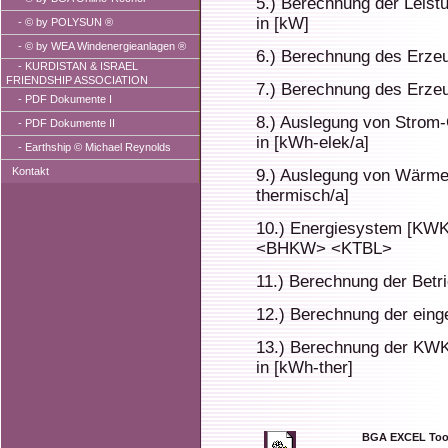
5.) Berechnung der Leist
in [kW]
-
© by POLYSUN ®
-
© by WEA Windenergieanlagen ®
6.) Berechnung des Erzeu
-
KURDISTAN & ISRAEL
FRIENDSHIP ASSOCIATION
7.) Berechnung des Erzeu
- PDF Dokumente I
8.) Auslegung von Strom
- PDF Dokumente II
in [kWh-elek/a]
- Earthship © Michael Reynolds
Kontakt
9.) Auslegung von Wärme
thermisch/a]
10.) Energiesystem [KW
<BHKW> <KTBL>
11.) Berechnung der Betr
12.) Berechnung der eing
13.) Berechnung der KW
in [kWh-ther]
BGA EXCEL Tool